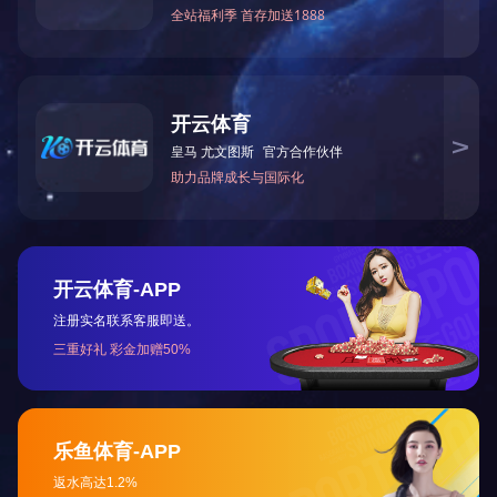
wx-hljx@163.com
关于我们
产品系列
公司简介
高铁配件
压铸机配件
荣誉证书
汽车配件
真空泵配件
生产车间
船舶配件
其它配件
钎焊板式换热器配件